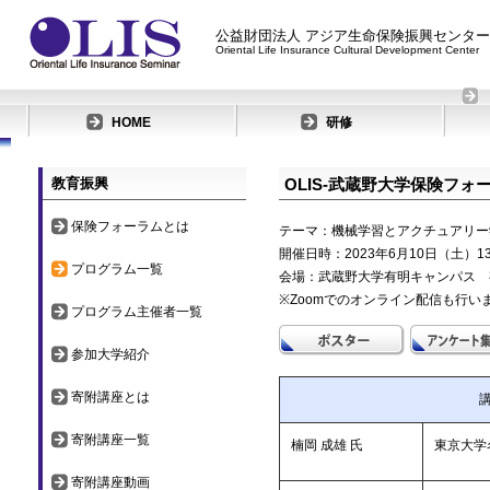
公益財団法人 アジア生命保険振興センター
Oriental Life Insurance Cultural Development Center
HOME
研修
教育振興
OLIS‐武蔵野大学保険フォ
保険フォーラムとは
テーマ：機械学習とアクチュアリー
開催日時：2023年6月10日（土）13:
プログラム一覧
会場：武蔵野大学有明キャンパス 有
※Zoomでのオンライン配信も行い
プログラム主催者一覧
参加大学紹介
寄附講座とは
寄附講座一覧
楠岡 成雄 氏
東京大学
寄附講座動画